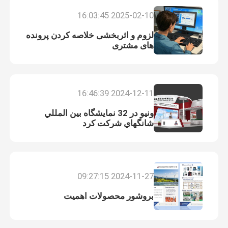
2025-02-10 16:03:45
نمایش واقعیت مجازی
لزوم و اثربخشی خلاصه کردن پرونده
های مشتری
درباره ما
2024-12-11 16:46:39
تور کارخانه
ونيو در 32 نمايشگاه بين المللي
شانگهاي شرکت کرد
کنترل کیفیت
با ما تماس بگیرید
2024-11-27 09:27:15
وبلاگ
بروشور محصولات اهمیت
درخواست نقل قول