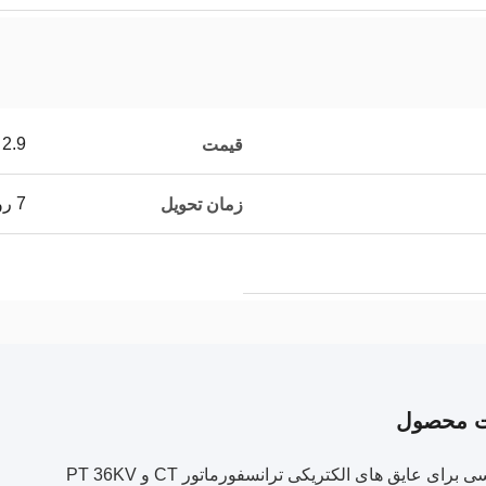
2.9
قیمت
7 روز
زمان تحویل
ت محصول
برای عایق های الکتریکی ترانسفورماتور CT و PT 36KV