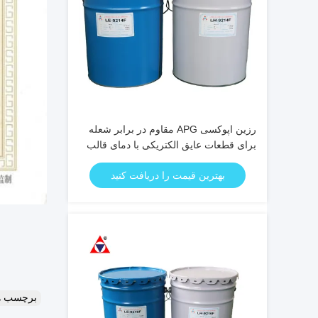
رزین اپوکسی APG مقاوم در برابر شعله
برای قطعات عایق الکتریکی با دمای قالب
130-150 درجه سانتیگراد و زمان ژل شدن
بهترین قیمت را دریافت کنید
10-30 دقیقه
برچسب ه