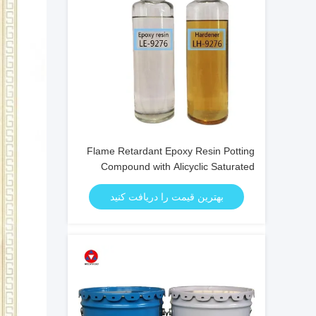
Flame Retardant Epoxy Resin Potting
Compound with Alicyclic Saturated
Structure Light Yellow Color and
بهترین قیمت را دریافت کنید
Excellent Environmental Performance