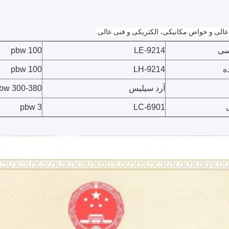
عالی و خواص مکانیکی، الکتریکی و فنی عالی.
سی
LE-9214
100 pbw
ه
LH-9214
100 pbw
آرد سیلیس
300-380 pbw
3 pbw
LC-6901