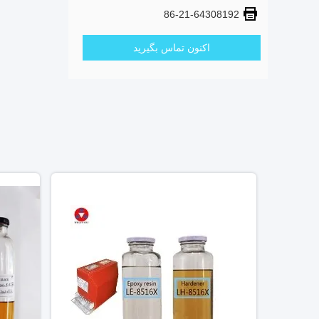
86-21-64308192
اکنون تماس بگیرید