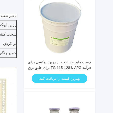
تاخیر شعله 
رزین اپوک
سخت کنند
پر كردن
خمیر رنگی
چسب مایع ضد شعله از رزین اپوکسی برای
فرآیند APG با TG 115-128 برای عایق برق
بهترین قیمت را دریافت کنید