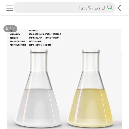
5
/
2