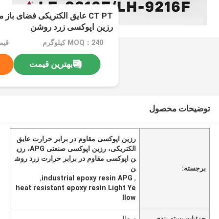
CT PT عایق الکتریکی فضای باز
رزین اپوکسی زرد روشن
MOQ：240 کیلوگرم
قیم
بهترین قیمت
توضیحات محصول
رزین اپوکسی مقاوم در برابر حرارت عایق
الکتریکی، رزین اپوکسی صنعتی APG، رزی
ن اپوکسی مقاوم در برابر حرارت زرد روش
برجسته:
ن
,
industrial epoxy resin APG
,
heat resistant epoxy resin Light Ye
llow
جزئیات بسته بندی
سطل