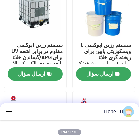
نمایش واقعیت مجازی
درباره ما
سیستم رزین اپوکسی با
سیستم رزین اپوکسی
ویسکوزیتی پایین برای
مقاوم در برابر اشعه UV
تور کارخانه
ریخته گری خلاء
برای APG/گساندن خلاء
ترانسفورماتور نوع خشک
با قدرت دی الکتریک بالا
در کاربردهای خارج از
ارسال سؤال
ارسال سؤال
خانه با ولتاژ بالا
کنترل کیفیت
با ما تماس بگیرید
Hope.Lu
وبلاگ
11:30 PM
درخواست نقل قول