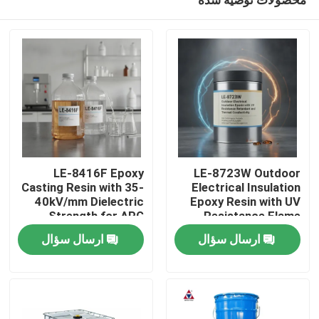
LE-8416F Epoxy
LE-8723W Outdoor
Casting Resin with 35-
Electrical Insulation
40kV/mm Dielectric
Epoxy Resin with UV
Strength for APG
Resistance Flame
خونه
Process and 0.6-0.8%
Retardant and
ارسال سؤال
ارسال سؤال
Cure Shrinkage
Thermal Conductivity
محصولات
ویدیو