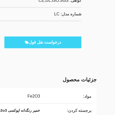
گواهی:
CE,UL.ISO.SGS
شماره مدل:
LC
درخواست نقل قول
جزئیات محصول
Fe2O3
مواد:
برجسته کردن:
خمیر رنگدانه اپوکسی fe2o3