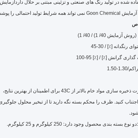
فاده شده در تولید رنگ های صنعتی و تزئینی مبتنی بر حلال داردآز
مه شرایط تولید احتمالی را پوشش دهد.
ص
مایش 40/ 1) / 40/ 1)
 رنگدانه [٪] / 30-45
ری گرانش [٪] / [٪] 95-100
ازی مواد خام بالاتر از 43C برای اطمینان از بهترین نتایج،
اجتناب کنید. ظرف را محکم بسته نگه دارید تا از تبخیر محلول جلوگیری
شود.
:دو نوع بسته بندی محصول وجود دارد: 250 کیلوگرم و 25 کیلوگرم.