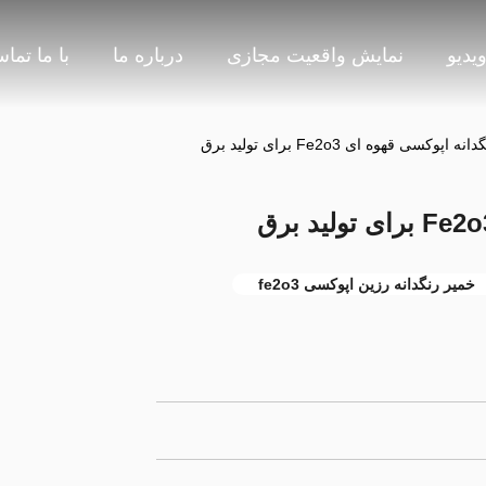
یدیو
نمایش واقعیت مجازی
درباره ما
با ما تما
اپوکسی قهوه ای Fe2o3 برای تولید برق
خمیر رنگدانه رزین اپوکسی fe2o3