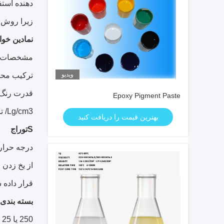
دهنده است
زیرا روش آزمایش Goon Chemical نمی تواند ه
نمادین
خوا
مشخصات (روش آز
ویدیو
ترکیب محتوای
قدرت رنگ گذا
Epoxy Pigment Paste
Lg/cm3/ تراکم/1.30-1.50
بهترین قیمت را دریافت کنید
S
توراج
درجه حرارت ذخیره س
از یخ زدن 
قرار داده 
بسته بندی
250 یا 25