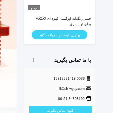
ویدیو
خمیر رنگدانه اپوکسی قهوه ای Fe2o3
برای تولید برق
بهترین قیمت را دریافت کنید
با ما تماس بگیرید
0086 18917671419
hill@sh-wysy.com
86-21-64308192
اکنون تماس بگیرید