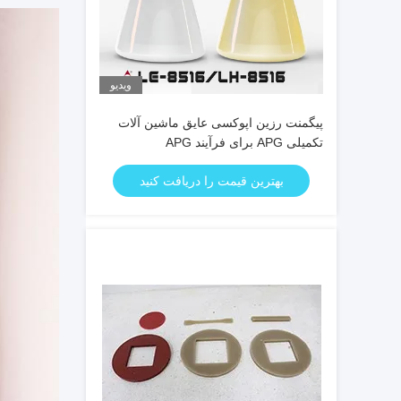
ویدیو
پیگمنت رزین اپوکسی عایق ماشین آلات
تکمیلی APG برای فرآیند APG
بهترین قیمت را دریافت کنید