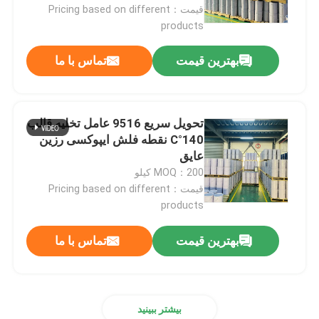
قیمت：Pricing based on different
products
بهترین قیمت
تماس با ما
تحویل سریع 9516 عامل تخلیه قالب
140°C نقطه فلش ایپوکسی رزین
عایق
MOQ：200 کیلو
قیمت：Pricing based on different
products
خونه
بهترین قیمت
تماس با ما
محصولات
بیشتر ببینید
ویدیو