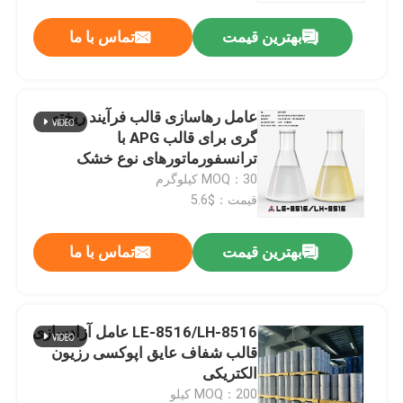
بهترین قیمت
تماس با ما
عامل رهاسازی قالب فرآیند ریخته
گری برای قالب APG با
ترانسفورماتورهای نوع خشک
MOQ：30 کیلوگرم
قیمت：$5.6
بهترین قیمت
تماس با ما
LE-8516/LH-8516 عامل آزادسازی
قالب شفاف عایق اپوکسی رزیون
الکتریکی
MOQ：200 کیلو