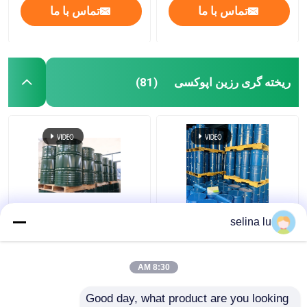
تماس با ما
تماس با ما
ریخته گری رزین اپوکسی
(81)
رزین اپوکسی پلی اورتان
210-898-8 Einecs بدون
selina lu
دو جزئی برای مقاومت در
ریخته گری رزین اپوکسی
برابر اشعه ماوراء بنفش
مناسب برای کاربردهای
ترانسفومر نوع خشک
الکتریکی
8:30 AM
بهترین قیمت
بهترین قیمت
Good day, what product are you looking 