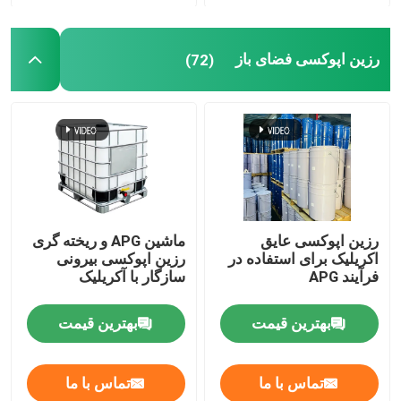
اپوکسی دمای اتاق
رزین اپوکسی فضای باز
(72)
کیورینگ رزین اپوکسی
پودر سیلیس
عامل انتشار قالب
رزین اپوکسی عایق
ماشین APG و ریخته گری
اکریلیک برای استفاده در
رزین اپوکسی بیرونی
خمیر پیگمنت اپوکسی
فرآیند APG
سازگار با آکریلیک
بهترین قیمت
بهترین قیمت
رزین اپوکسی عایق الکتریکی
مواد اولیه ترانسفورماتور
تماس با ما
تماس با ما