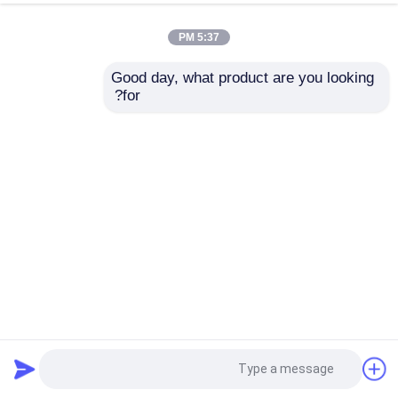
5:37 PM
Good day, what product are you looking 
for?
ترانسفورماتور فشار قوی متوسط ​​اپوکسی بازدارنده شعله رزین
68928-70-1
رزین اپوکسی بازدارنده شعله
2025-03-18
2 نظرات