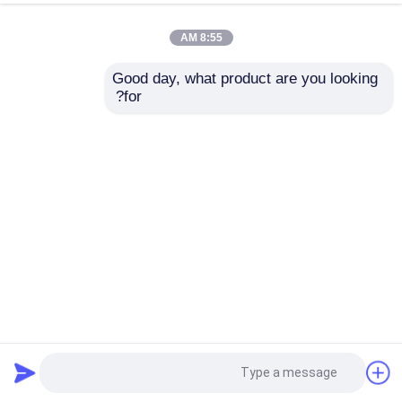
8:55 AM
Good day, what product are you looking 
for?
رزین اپوکسی مایع شفاف بازدارنده شعله برای ترانسفورماتور
APG سلف متقابل
رزین اپوکسی الکتریکی
2025-03-18
55 نظرات