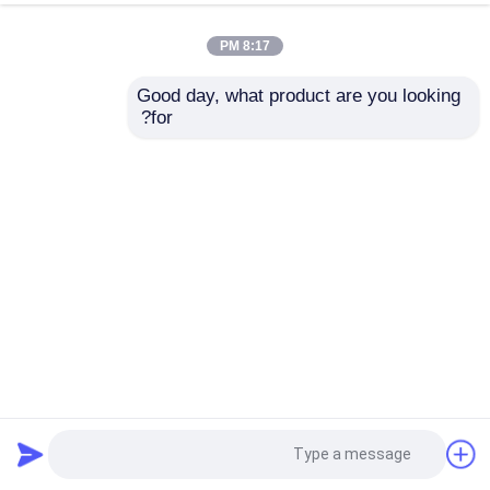
8:17 PM
Good day, what product are you looking 
for?
ترانسفورماتور Ctpt پوشش رنگدانه رزین اپوکسی با سیلیس
اپوکسی دمای اتاق
2023-09-25
11498 نظرات