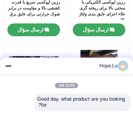
رزین اپوکسی الکتریکی با
رزین اپوکسی سریع با قدرت
سختی بالا برای ریخته گری
کششی بالا و مقاومت در برابر
خلاء اجزای عایق بندی ولتاژ
شوک حرارتی برای عایق برق
بالا
ارسال سؤال
ارسال سؤال
Hope.Lu
10:59 AM
خونه
Good day, what product are you looking 
for?
اپوکسی با دمای اتاق انعطاف
رزین اپوکسی الکتریکی با
محصولات
پذیری پایین با زمان کار 30-45
کاهش زمان ژل 40 درصد و
دقیقه برای پیوند ساختاری
چرخه های متعدد جداسازی
برای الکترونیک
ویدیو