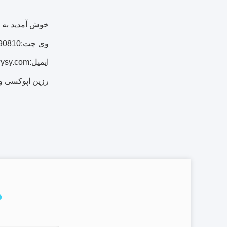
خوش آمدید به بازدید
وی چت:008618655690810
ایمیل:hope.lu@sh-wysy.com
رزین اپوکسی و س
د