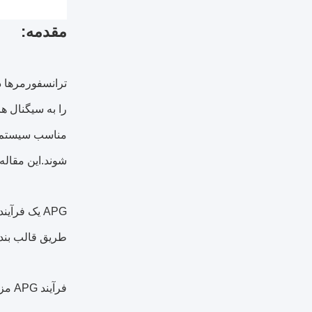
مقدمه:
ترانسفورمرها د
را به سیگنال ه
مناسب سیستم ها
شوند.این مقاله بر کاربرد 
APG یک فرآ
طریق قالب بندی
فرآیند APG مزایای زیر را ارائه می دهد: