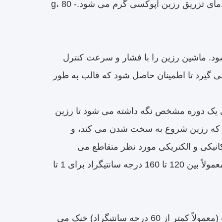
اپوکسی به سطوح قالب جلوگیری شود.سپس قالب به دمای کمی بالاتر از دمای تزریق رزین اپوکسی گرم می شود.g، 80 -
ی از گاز به ماشین تزریق APG منتقل می شود. ماشین رزین را با فشار و سرعت کنترل
ی گیرد تا اطمینان حاصل شود که قالب به طور
 یک دوره مشخص نگه داشته می شود تا رزین
 که رزین شروع به سخت شدن می کند، و
نیکی و الکتریکی مورد نظر متقاطع می
کند.زمان و دمای خشک شدن بستگی به فرمول خاص رزین اپوکسی دارد، معمولاً بین 120 تا 160 درجه سانتیگراد برای 1 تا
جداسازی قالب: پس از اتمام فرآیند سخت سازی، قالب به دمای مناسب (معمولاً کمتر از 60 درجه سانتیگراد) خنک می