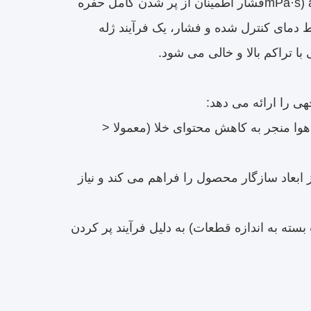
mPa·s) and then injected into a pre - heated mold under pressure (typically 0فشار اطمینان از پر شدن کامل حفره
 دمای کنترل شده و فشار، یک فرآیند ژله
 تراکم بالا و خالی می شود.
هوا منجر به کاهش محتوای خلا (معمولا <
 ابعاد سازگار محصول را فراهم می کند و نیاز
بهبود یافته: زمان چرخه کوتاه تر (از 30 دقیقه تا 2 ساعت بسته به اندازه قطعات) به دلیل فرآیند پر کردن