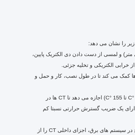
 الکتریک بالا (معمولا > 20 کلوولت / میلی متر) و لمسی از دست دادن دی الکتریک پایین،
ت مکانیکی: قدرت کششی، فشرده سازی و خم شدن کافی به CT ها کمک می کند تا در طول نصب، کار و حمل و
ثبات حرارتی: طیف گسترده ای از دماهای عملیاتی (به عنوان مثال، - 40 °C تا 155 °C) اجازه می دهد تا CT ها در
 دارای یک ضریب گسترش حرارتی نسبتا کم
مقاومت شیمیایی: مقاومت در برابر رطوبت، روغن و مواد شیمیایی رایج در سیستم های برق، اجزای داخلی CT را از