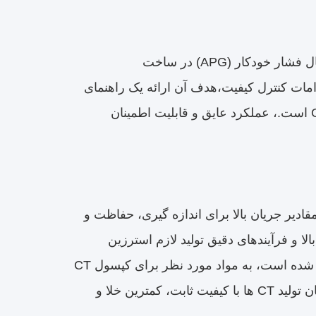
و فرآیند تزریق یخچال فشار خودکار (APG) در ساخت
ل فرآیند و اقدامات کنترل کیفیت،هدف آن ارائه یک راهنمای
عملی برای مهندسان و تولید کنندگان به دنبال بهینه سازی بهره وری تولید CT است.، عملکرد عایق و قابلیت اطمینان
دیر جریان بالا برای اندازه گیری، حفاظت و
الا و فرآیندهای دقیق تولید لازم استرزین
اپوکسی، که به دلیل عایق برق، قدرت مکانیکی و مقاومت شیمیایی شناخته شده است، به مواد مورد نظر برای کپسول CT
تبدیل شده است.هنگامی که با فرآیند تزریق APG ترکیب می شود، این امکان تولید CT ها با کیفیت ثابت، کمترین خلا و