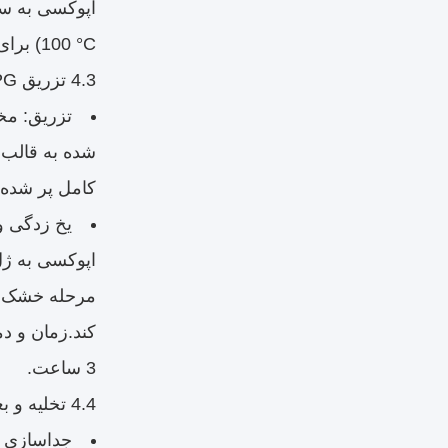
100 °C) برای اطمینان از یک فرآیند پر کردن صاف.
4.3 تزریق APG
شده به قالب 
کامل پر شده 
یخ زدگی و
اپوکسی به ژ
مرحله خشک کر
3 ساعت.
4.4 تخلیه و بعد از پردازش