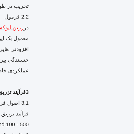
تخریب در طو
2.2 فرمول
در
رزین اپوکس
افزودنی هایی 
چسبندگی بین 
عملکردی خاص 
3فرآیند تزریق یخچال فشار خودکار (APG)
3.1 اصول فرآیند
und 100 - 500