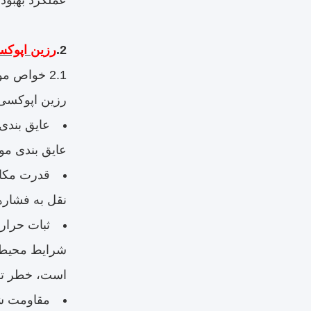
عملکرد بهبود 
2.
رزین اپوکس
2.1 خواص مواد
رزین اپوکسی مورد استفاده در تول
عایق بندی موثر از اجزای ولتاژ ب
نقل به فشاره
شرایط محیطی 
است، خطر تر