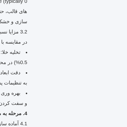
های قالب، حت
سازی و خشک ک
3.2 مزایا نسبت به فرایندهای سنتی
در مقایسه با روش های س
تخلیه خلا
0.5%) در محصول نهایی می شود.
دقت ابعاد 
به تنظیمات پ
و سفت کردن س
4. مرحله به مرحله فرآیند تولید CT
4.1 آماده سازی مواد اولیه و اجزای