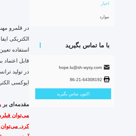
اخبار
موارد
در قلمرو مهن
الکتریکی ایفا
با ما تماس بگیرید
استفاده تعیین
قابل اعتماد ب
hope.lu@sh-wysy.com
در تولید تران
86-21-64308192
اپوکسی الکتر
اکنون تماس بگیرید
مقدمه‌ای بر
م
می‌توان فیلره
کرد. می‌توان