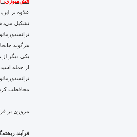
آتش‌سوزی، ای
علاوه بر این
تشکیل می‌دهد
ترانسفورماتور
هرگونه جابجای
یکی دیگر از 
از جمله اسید
ترانسفورماتو
محافظت کرده 
مروری بر فرآی
فرآیند ریخته‌