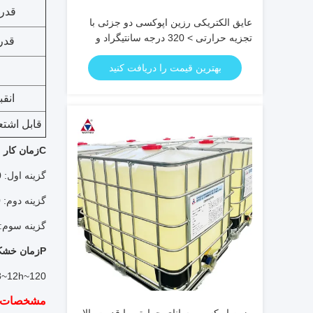
قدر
عایق الکتریکی رزین اپوکسی دو جزئی با
تجزیه حرارتی > 320 درجه سانتیگراد و
قدر
زمان کارکرد 30 دقیقه برای
بهترین قیمت را دریافت کنید
ترانسفورماتورهای ولتاژ بالا
انق
قابل اشتعال بود
C
زمان کار 
گزینه اول: 70°C/2h + 80°C/2h + 90°C/2h + 110°C/2h
گزینه دوم: 70°C/2h + 85°C/2h + 110°C/2h
گزینه سوم: 75°h + 95°C/1.5h + 110°C/0.5h + 120°C/0.5h
P
زمان خش
120~130°C / 8~12h+ دمای اتاق / 2h
مشخصات 