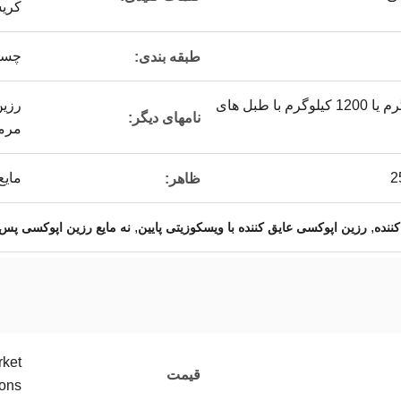
کریس
چسب 
طبقه بندی:
20 کیلوگرم یا 200 کیلوگرم یا 1200 کیلوگرم با طبل های
رزین
نامهای دیگر:
مرمر
2
مایع
ظاهر:
,
,
رزین اپوکسی عایق کننده با ویسکوزیتی پایین
نه مایع رزین اپوکسی پ
rket
قیمت
ions