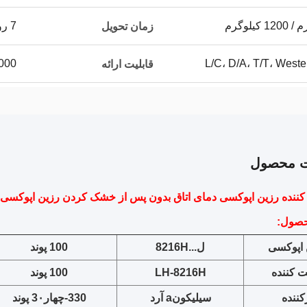
7 روز کاری از زمان پرداخت
زمان تحویل
L/C، D/A، T/T، West
12000 تن
قابلیت ارائه
ت محصول
نده رزین اپوکسی دمای اتاق بدون پس از خشک کردن رزین اپوکسی مایع 
حصول:
 اپوکسی
ل...
8216H
100 پوند
 کننده
8216H
LH-
100 پوند
کننده
سیلیکون
a
آرد
30
3
-چهار
۰ پوند
3