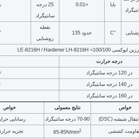
بابا
<0.01
25 درجه
ب
تیگراد
سانتیگراد
نقطه
شنایی
°C
حدود 135
C
روشنایی
رزین اپوکسی LE-8216H / Hardener LH-8216H =100/100
درجه حرارت
ز
در 120 درجه سانتیگراد
20
در 140 درجه سانتیگراد
12
در 160 درجه سانتیگراد
خواص
نتایج معمولی
خواص
تقال شیشه (DSC)
70-90 درجه سانتیگراد
رسانایی حرار
2
قاومت کششی
تجزیه حرارت
65-85N/mm