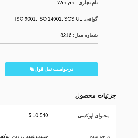
نام تجاری:
Wenyou
گواهی:
ISO 9001; ISO 14001; SGS,UL
شماره مدل:
8216
درخواست نقل قول
جزئیات محصول
5.10-540
محتوای اپوکسی:
چسب،تعدیل رزین اپوکس
درخواست: