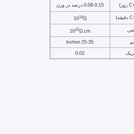
0.08-0.15 درصد در وزن
14
10
Ω
15
حی
10
Ω.cm
م
25-35 kv/mm
ریک
0.02