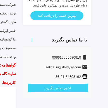
رزین اپوکسی رسانای حرارتی با قدرت بالا،
دوام طولانی مدت و عملکرد عایق قوی
برای CT PT
تولید، تحق
بهترین قیمت را دریافت کنید
طیف گسترده 
خمیر اپوکسی
با ما تماس بگیرید
ما گواهینامه های ISO9001 ، ISO14001 ، SGS و UL را به دست آورده ایم و محصولات ما با
محصولات با 
و خدمات عا
008618655690810
گواهینامه:
selina.lu@sh-wysy.com
نمایشگاه ه
86-21-64308192
کاربردها:
اکنون تماس بگیرید