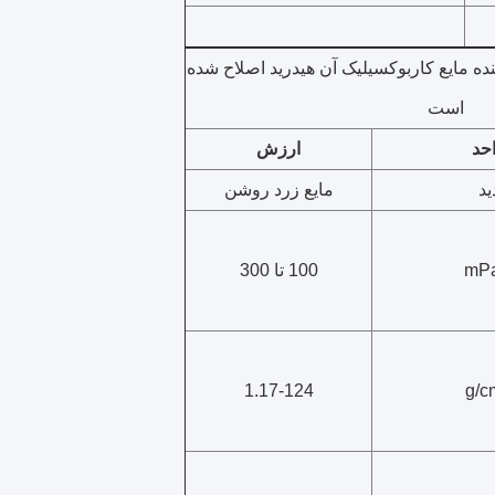
ت کننده مایع کاربوکسیلیک آن هیدرید اصلاح شده
است
حد
ارزش
ید
مایع زرد روشن
mPa
100 تا 300
1.17-124
g/c