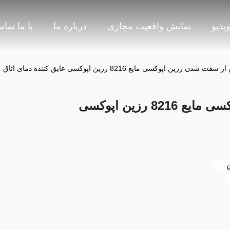
یدیو
نمایش واقعیت مجازی
درباره ما
با ما تما
No پس از سفت شدن رزین اپوکسی مایع 8216 رزین اپوکسی
ن