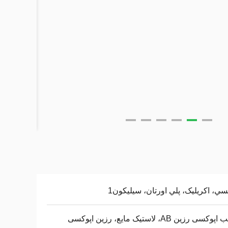
سي، اکريليک، پلي اورتان، سيليكون1
چسب اپوکسی رزین AB، لاستیک مایع، رزین اپوکسی