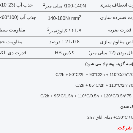
2
ت انعطاف پذیری
جذب آب (23°C×10 روز)
100-140N/ میلی متر
2
ت فشرده سازی
جذب آب (100°C×60 دقیقه)
140-180N/ mm
2
قدرت ضربه
مقاومت سط
۹ تا ۱۶ کیلوژ/متر
باض مقاوم سازی
0.8 تا 1.2 درصد
مقاومت حج
ن (12 میلی متر)
کلاس HB
قدرت دی الکت
(سه گزینه پیشنهاد می شود)
C/2
ک شدن
شرکت: