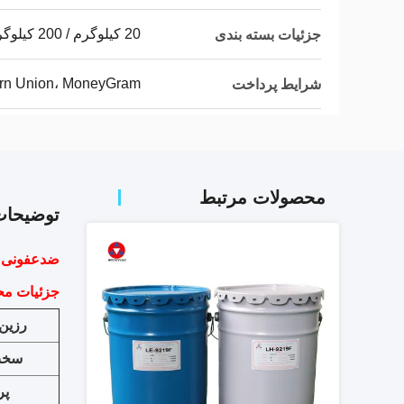
20 کیلوگرم / 200 کیلوگرم / 1200 کیلوگرم
جزئیات بسته بندی
ern Union، MoneyGram
شرایط پرداخت
محصولات مرتبط
توضیحا
ضدعفونی کن
جزئیات م
رزین
سخت
پر