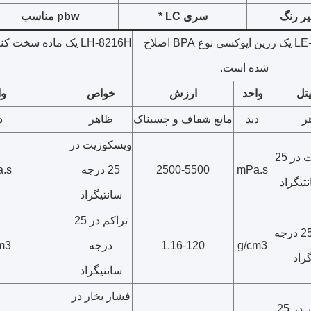
ر رنگ
سری LC *
pbw مناسب
LE-8216H یک رزین اپوکسی نوع BPA اصلاح
LH-8216H یک ماده سخ
شده است.
ت
ل
واحد
ارزش
خواص
وا
ر
دید
مایع شفاف و چسبناک
ظاهر
د
ویسکوزیت در
ویسکوزیت در 25
mPa.s
2500-5500
25 درجه
.s
تیگراد
سانتیگراد
تراکم در 25
تراکم در 25 درجه
g/cm3
1.16-120
درجه
m3
راد
سانتیگراد
فشار بخار در
فشار بخار در 25